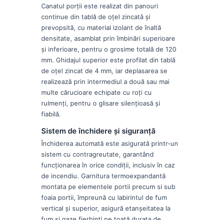
Canatul porții este realizat din panouri
continue din tablă de oțel zincată și
prevopsită, cu material izolant de înaltă
densitate, asamblat prin îmbinări superioare
și inferioare, pentru o grosime totală de 120
mm. Ghidajul superior este profilat din tablă
de oțel zincat de 4 mm, iar deplasarea se
realizează prin intermediul a două sau mai
multe cărucioare echipate cu roți cu
rulmenți, pentru o glisare silențioasă și
fiabilă.
Sistem de închidere și siguranță
Închiderea automată este asigurată printr-un
sistem cu contragreutate, garantând
funcționarea în orice condiții, inclusiv în caz
de incendiu. Garnitura termoexpandantă
montata pe elementele portii precum si sub
foaia portii, împreună cu labirintul de fum
vertical și superior, asigură etanșeitatea la
fum și gaze fierbinți pe toată durata de