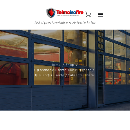
Usi si porti metalice rezistente la foc
Home
Shop
Uși antifoc culisante 180' cu 1 canat
Uși și Porți Glisante / Culisante Lateral...