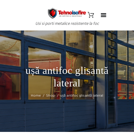
Usi si porti metalice rezistente la foc
ușă antifoc glisantă
lateral
Home
Shop
ușă antifoc glisantă lateral