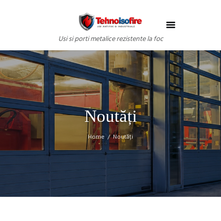
Usi si porti metalice rezistente la foc
Noutăți
Home
Noutăți