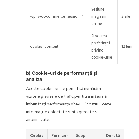
Sesiune
wp_woocommerce_session_*
magazin
2 zile
online
Stocarea
preferinței
cookie_consent
12 luni
privind
cookie-urile
b) Cookie-uri de performanță și
analiză
Aceste cookie-uri ne permit să numărăm
vizitele și sursele de trafic pentru a măsura și
îmbunătăți performanța site-ului nostru. Toate
informațiile colectate sunt agregate și
anonimizate.
Cookie
Furnizor
Scop
Durată