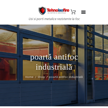
Usi si porti metalice rezistente la foc
poartă antifoc
industrială
Home
Shop
poartă antifoc industrială