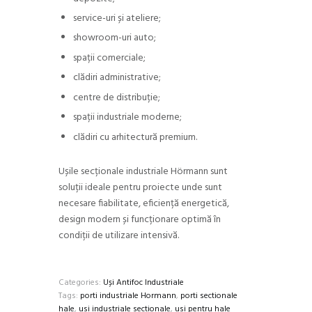
service-uri și ateliere;
showroom-uri auto;
spații comerciale;
clădiri administrative;
centre de distribuție;
spații industriale moderne;
clădiri cu arhitectură premium.
Ușile secționale industriale Hörmann sunt
soluții ideale pentru proiecte unde sunt
necesare fiabilitate, eficiență energetică,
design modern și funcționare optimă în
condiții de utilizare intensivă.
Categories:
Uși Antifoc Industriale
Tags:
porti industriale Hormann
,
porti sectionale
hale
,
usi industriale sectionale
,
usi pentru hale