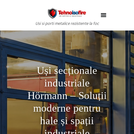
Usi si porti metalice rezistente la foc
Uși secționale
industriale
Hörmann – Soluții
moderne pentru
hale și spații
industriale