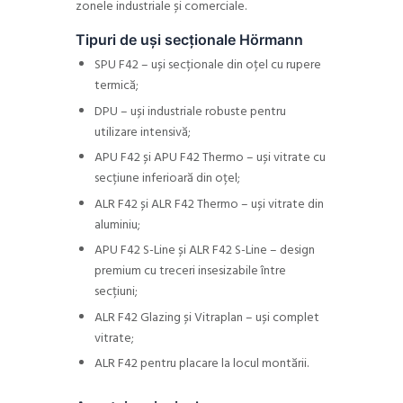
zonele industriale și comerciale.
Tipuri de uși secționale Hörmann
SPU F42 – uși secționale din oțel cu rupere
termică;
DPU – uși industriale robuste pentru
utilizare intensivă;
APU F42 și APU F42 Thermo – uși vitrate cu
secțiune inferioară din oțel;
ALR F42 și ALR F42 Thermo – uși vitrate din
aluminiu;
APU F42 S-Line și ALR F42 S-Line – design
premium cu treceri insesizabile între
secțiuni;
ALR F42 Glazing și Vitraplan – uși complet
vitrate;
ALR F42 pentru placare la locul montării.