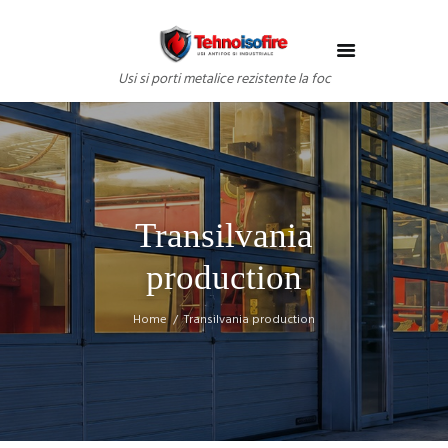
Usi si porti metalice rezistente la foc
Transilvania
production
Home
Transilvania production