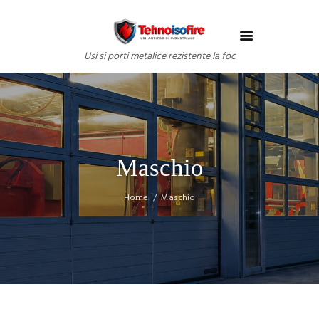
Usi si porti metalice rezistente la foc
Maschio
Home
Maschio