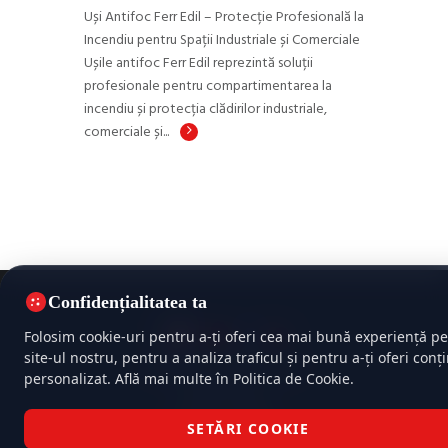
Uși Antifoc Ferr Edil – Protecție Profesională la
Incendiu pentru Spații Industriale și Comerciale
Ușile antifoc Ferr Edil reprezintă soluții
profesionale pentru compartimentarea la
incendiu și protecția clădirilor industriale,
comerciale și...
Confidențialitatea ta
Folosim cookie-uri pentru a-ți oferi cea mai bună experiență pe
site-ul nostru, pentru a analiza traficul și pentru a-ți oferi conț
Politica de confidențialitate
personalizat. Află mai multe în Politica de Cookie.
Politica cookie
Termeni și condiții
SETĂRI COOKIE
TehnoIsoFire © 2026 Toate drepturile rezervate |