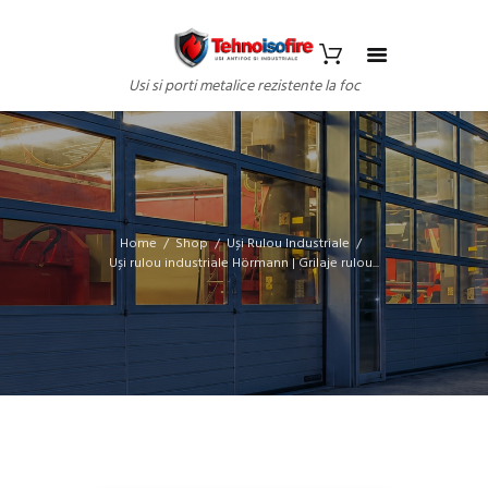
Usi si porti metalice rezistente la foc
Home
Shop
Uși Rulou Industriale
Uși rulou industriale Hörmann | Grilaje rulou...