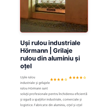
Uși rulou industriale
Hörmann | Grilaje
rulou din aluminiu și
oțel
Ușile rulou
industriale și grilajele
Evalua
2
Evalua
2
t la
rulou Hörmann sunt
t la
4.00
4.00
din 5
soluții profesionale pentru închiderea eficientă
din 5
pe
pe
și sigură a spațiilor industriale, comerciale și
baza a
baza a
evaluă
logistice. Fabricate din aluminiu, oțel și oțel
evaluă
ri de