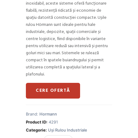
ri de
la
inoxidabil, aceste sisteme oferă funcționare
la
clienți
clienți
fiabilă, rezistență ridicată și economie de
spațiu datorită construcției compacte. Ușile
rulou Hörmann sunt ideale pentru hale
industriale, depozite, spații comerciale și
centre logistice, fiind disponibile în variante
pentru utilizare redusă sau intensivă și pentru
goluri mici sau mari. Sistemele se rulează
compact în spatele buiandrugului și permit
utilizarea completă a spațiului lateral și a
plafonului.
CERE OFERTĂ
Brand:
Hormann
Product ID:
4291
Categorie:
Uși Rulou Industriale