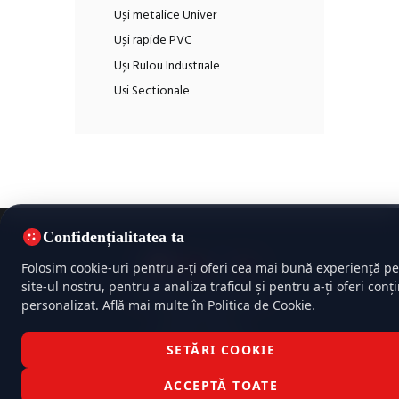
Uși metalice Univer
Uși rapide PVC
Uși Rulou Industriale
Usi Sectionale
Confidențialitatea ta
Folosim cookie-uri pentru a-ți oferi cea mai bună experiență pe
site-ul nostru, pentru a analiza traficul și pentru a-ți oferi conț
Politica de confidențialitate
personalizat. Află mai multe în Politica de Cookie.
Politica cookie
Termeni și condiții
SETĂRI COOKIE
TehnoIsoFire © 2026 Toate drepturile rezervate |
Dezvoltat cu
♥
XHOUSE
ACCEPTĂ TOATE