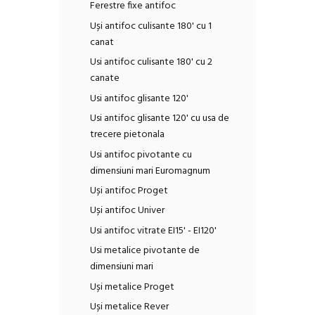
Ferestre fixe antifoc
Uși antifoc culisante 180' cu 1
canat
Usi antifoc culisante 180' cu 2
canate
Usi antifoc glisante 120'
Usi antifoc glisante 120' cu usa de
trecere pietonala
Usi antifoc pivotante cu
dimensiuni mari Euromagnum
Uși antifoc Proget
Uși antifoc Univer
Usi antifoc vitrate EI15' - EI120'
Usi metalice pivotante de
dimensiuni mari
Uși metalice Proget
Uși metalice Rever