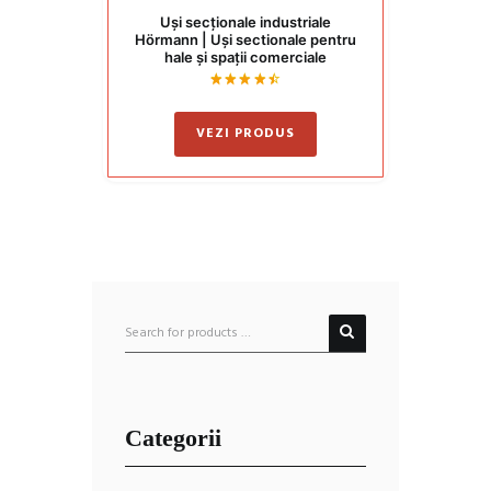
Uși secționale industriale
Hörmann | Uși sectionale pentru
hale și spații comerciale
Evaluat
la
4.50
VEZI PRODUS
din 5
Categorii