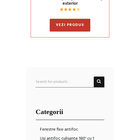
exterior
Evaluat
la
4
VEZI PRODUS
din 5
Categorii
Ferestre fixe antifoc
Uși antifoc culisante 180' cu 1