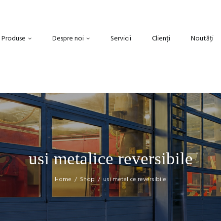
Produse
Despre noi
Servicii
Clienți
Noutăți
usi metalice reversibile
Home
Shop
usi metalice reversibile