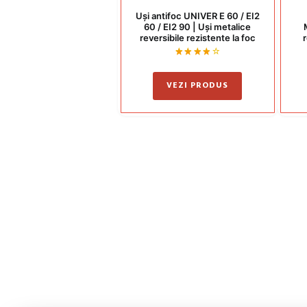
Uși antifoc UNIVER E 60 / EI2
60 / EI2 90 | Uși metalice
reversibile rezistente la foc
r
Evaluat
la
4
VEZI PRODUS
din 5