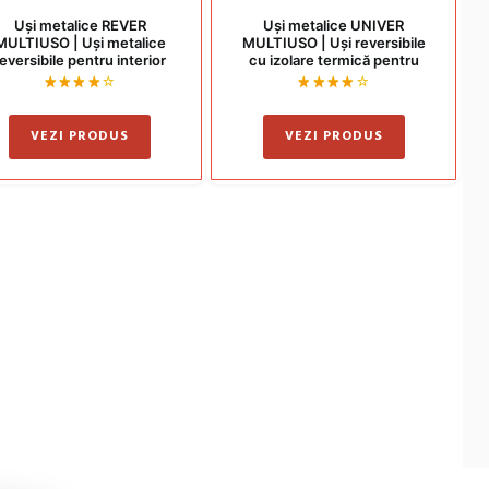
Uși metalice REVER
Uși metalice UNIVER
MULTIUSO | Uși metalice
MULTIUSO | Uși reversibile
eversibile pentru interior
cu izolare termică pentru
interior și exterior
Evaluat
Evaluat
la
la
4.00
4.00
VEZI PRODUS
VEZI PRODUS
din 5
din 5