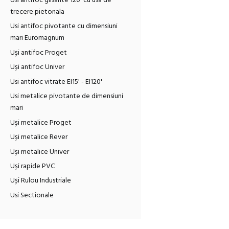
Usi antifoc glisante 120' cu usa de
trecere pietonala
Usi antifoc pivotante cu dimensiuni
mari Euromagnum
Uși antifoc Proget
Uși antifoc Univer
Usi antifoc vitrate EI15' - EI120'
Usi metalice pivotante de dimensiuni
mari
Uși metalice Proget
Uși metalice Rever
Uși metalice Univer
Uși rapide PVC
Uși Rulou Industriale
Usi Sectionale