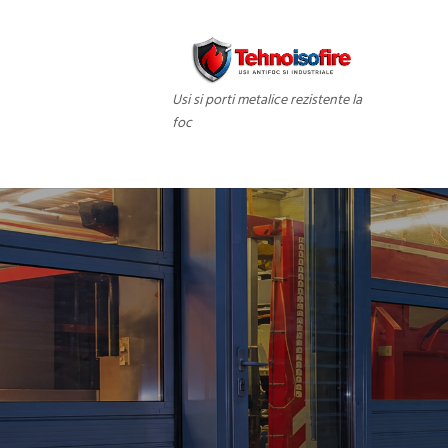
Usi si porti metalice rezistente la
foc