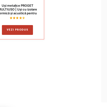
Uși metalice PROGET
ULTIUSO | Uși cu izolare
ermică și acustică pentru
interior și exterior
Evaluat
la
4.50
VEZI PRODUS
din 5