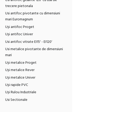
Usi antifoc glisante 120' cu usa de
trecere pietonala
Usi antifoc pivotante cu dimensiuni
mari Euromagnum
Uși antifoc Proget
Uși antifoc Univer
Usi antifoc vitrate EI15' - EI120'
Usi metalice pivotante de dimensiuni
mari
Uși metalice Proget
Uși metalice Rever
Uși metalice Univer
Uși rapide PVC
Uși Rulou Industriale
Usi Sectionale