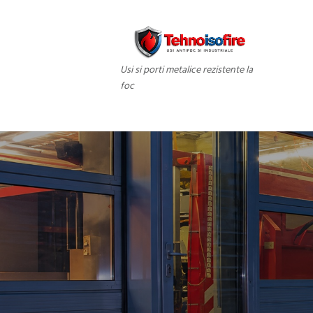
Usi si porti metalice rezistente la
foc