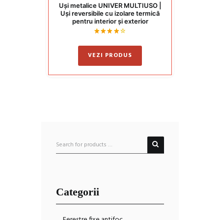
Uși metalice UNIVER MULTIUSO |
Uși reversibile cu izolare termică
pentru interior și exterior
Evaluat
la
4.00
VEZI PRODUS
din 5
Categorii
Ferestre fixe antifoc