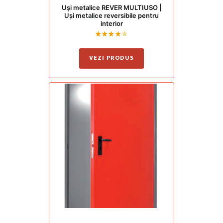
Uși metalice REVER MULTIUSO |
Uși metalice reversibile pentru
interior
Evaluat
la
4.00
VEZI PRODUS
din 5