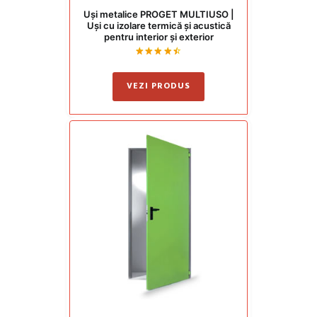
Uși metalice PROGET MULTIUSO |
Uși cu izolare termică și acustică
pentru interior și exterior
Evaluat
la
4.50
VEZI PRODUS
din 5