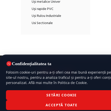
Uși metalice Univer
Uși rapide PVC
Uși Rulou Industriale
Usi Sectionale
Confidențialitatea ta
Folosim cookie-uri pentru a-ți oferi cea mai bună experiență pe
site-ul nostru, pentru a analiza traficul și pentru a-ți oferi conț
Politica de confidențialitate
personalizat. Află mai multe în Politica de Cookie.
Politica cookie
Termeni și condiții
SETĂRI COOKIE
TehnoIsoFire © 2026 Toate drepturile rezervate |
Dezvoltat cu
♥
XHOUSE
ACCEPTĂ TOATE