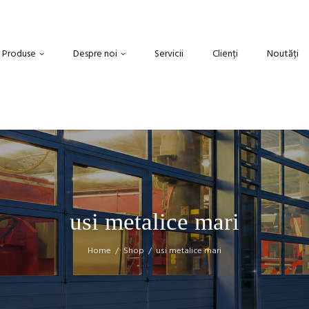
Produse
Despre noi
Servicii
Clienți
Noutăți
usi metalice mari
Home
Shop
usi metalice mari