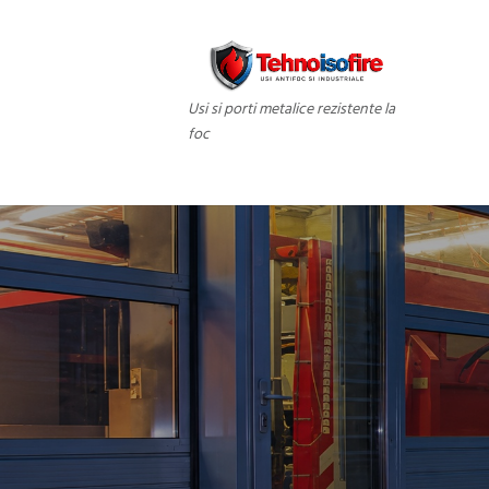
Usi si porti metalice rezistente la
foc