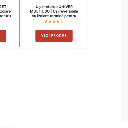
OGET
Uși metalice UNIVER
zolare
MULTIUSO | Uși reversibile
 pentru
cu izolare termică pentru
ior
interior și exterior
Evaluat
la
4.00
S
VEZI PRODUS
din 5