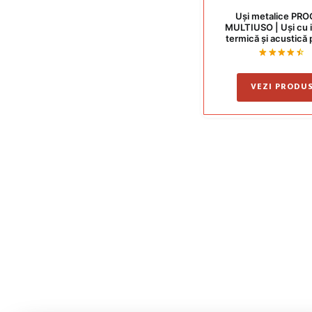
Uși metalice PR
MULTIUSO | Uși cu i
termică și acustică
interior și exter
Evaluat
la
4.50
VEZI PRODU
din 5