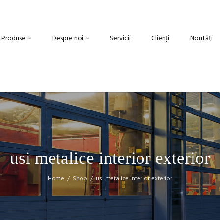
Produse
Despre noi
Servicii
Clienți
Noutăți
usi metalice interior exterior
Home
Shop
usi metalice interior exterior