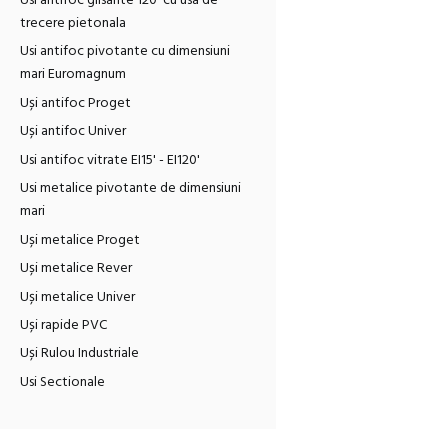
Usi antifoc glisante 120' cu usa de
trecere pietonala
Usi antifoc pivotante cu dimensiuni
mari Euromagnum
Uși antifoc Proget
Uși antifoc Univer
Usi antifoc vitrate EI15' - EI120'
Usi metalice pivotante de dimensiuni
mari
Uși metalice Proget
Uși metalice Rever
Uși metalice Univer
Uși rapide PVC
Uși Rulou Industriale
Usi Sectionale