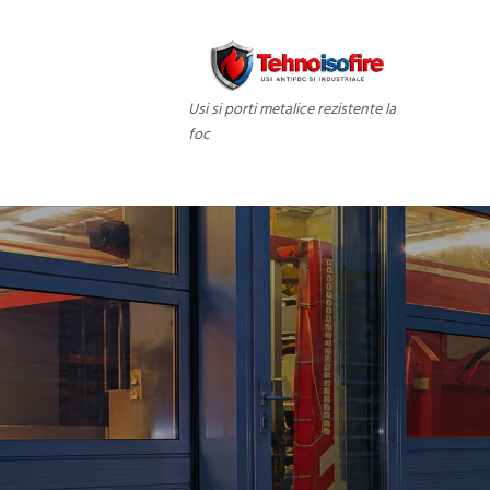
Usi si porti metalice rezistente la
foc