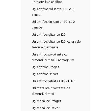
Ferestre fixe antifoc
Uși antifoc culisante 180' cu 1
canat
Usi antifoc culisante 180' cu 2
canate
Usi antifoc glisante 120'
Usi antifoc glisante 120' cu usa de
trecere pietonala
Usi antifoc pivotante cu
dimensiuni mari Euromagnum
Uși antifoc Proget
Uși antifoc Univer
Usi antifoc vitrate EI15' - EI120'
Usi metalice pivotante de
dimensiuni mari
Uși metalice Proget
Uși metalice Rever