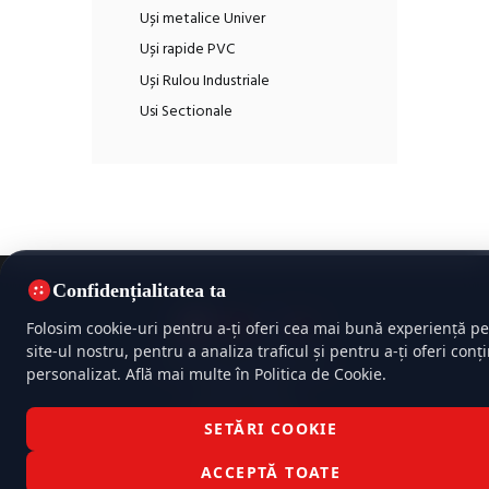
Uși metalice Univer
Uși rapide PVC
Uși Rulou Industriale
Usi Sectionale
Confidențialitatea ta
Folosim cookie-uri pentru a-ți oferi cea mai bună experiență pe
site-ul nostru, pentru a analiza traficul și pentru a-ți oferi conț
Politica de confidențialitate
personalizat. Află mai multe în Politica de Cookie.
Politica cookie
Termeni și condiții
SETĂRI COOKIE
TehnoIsoFire © 2026 Toate drepturile rezervate |
Dezvoltat cu
♥
XHOUSE
ACCEPTĂ TOATE