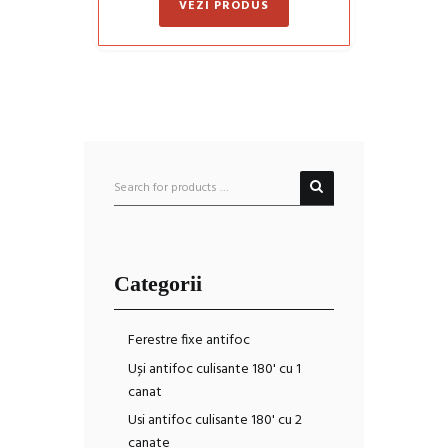
VEZI PRODUS
din 5
Categorii
Ferestre fixe antifoc
Uși antifoc culisante 180' cu 1
canat
Usi antifoc culisante 180' cu 2
canate