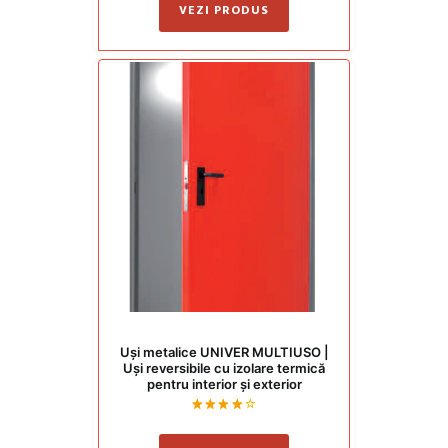
VEZI PRODUS
Uși metalice UNIVER MULTIUSO |
Uși reversibile cu izolare termică
pentru interior și exterior
Evaluat
la
4.00