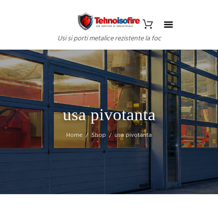
Usi si porti metalice rezistente la foc
usa pivotanta
Home
Shop
usa pivotanta