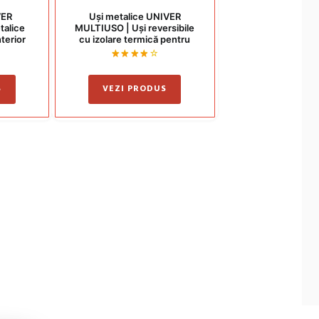
VER
Uși metalice UNIVER
talice
MULTIUSO | Uși reversibile
nterior
cu izolare termică pentru
interior și exterior
Evaluat
la
4.00
S
VEZI PRODUS
din 5