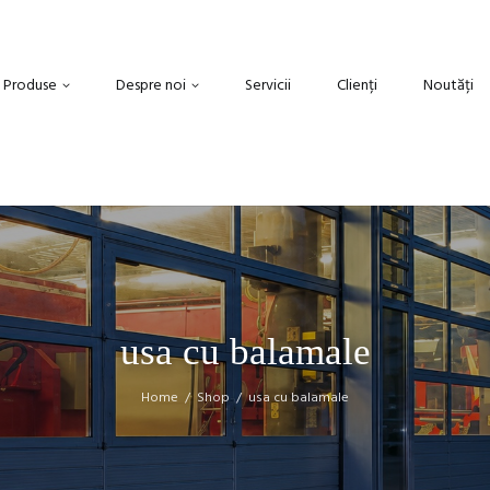
Produse
Despre noi
Servicii
Clienți
Noutăți
usa cu balamale
Home
Shop
usa cu balamale