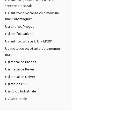
Usi antifoc glisante 120' cu usa de
trecere pietonala
Usi antifoc pivotante cu dimensiuni
mari Euromagnum
Uși antifoc Proget
Uși antifoc Univer
Usi antifoc vitrate EI15' - EI120'
Usi metalice pivotante de dimensiuni
mari
Uși metalice Proget
Uși metalice Rever
Uși metalice Univer
Uși rapide PVC
Uși Rulou Industriale
Usi Sectionale