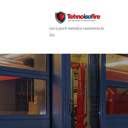
Usi si porti metalice rezistente la
foc