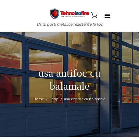
Usi si porti metalice rezistente la foc
usa antifoc cu
balamale
Home
Shop
usa antifoc cu balamale