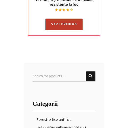
rezistente la foc
Evaluat
la
4
VEZI PRODUS
din 5
Categorii
Ferestre fixe antifoc