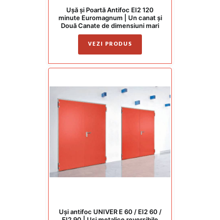
Ușă și Poartă Antifoc EI2 120
minute Euromagnum | Un canat și
Două Canate de dimensiuni mari
VEZI PRODUS
Uși antifoc UNIVER E 60 / EI2 60 /
EI2 90 | Uși metalice reversibile