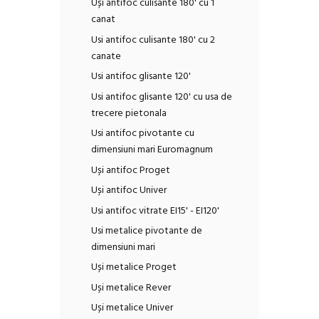
Uși antifoc culisante 180' cu 1
canat
Usi antifoc culisante 180' cu 2
canate
Usi antifoc glisante 120'
Usi antifoc glisante 120' cu usa de
trecere pietonala
Usi antifoc pivotante cu
dimensiuni mari Euromagnum
Uși antifoc Proget
Uși antifoc Univer
Usi antifoc vitrate EI15' - EI120'
Usi metalice pivotante de
dimensiuni mari
Uși metalice Proget
Uși metalice Rever
Uși metalice Univer