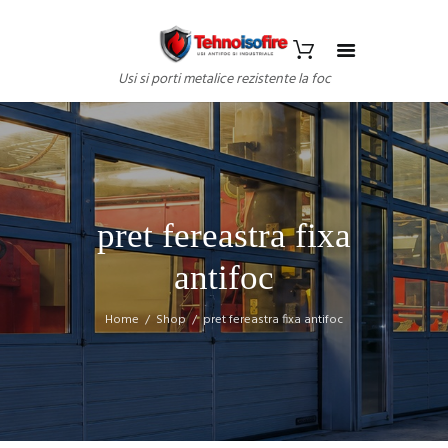
Usi si porti metalice rezistente la foc
pret fereastra fixa
antifoc
Home
Shop
pret fereastra fixa antifoc