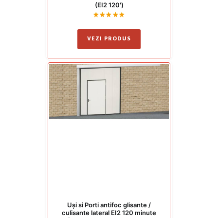
(EI2 120′)
Evaluat
la
5.00
VEZI PRODUS
din 5
Uși si Porti antifoc glisante /
culisante lateral EI2 120 minute