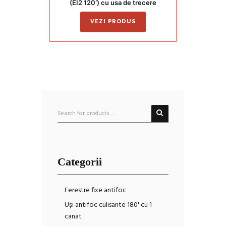
(EI2 120′) cu usa de trecere
pietonala
VEZI PRODUS
Categorii
Ferestre fixe antifoc
Uși antifoc culisante 180' cu 1
canat