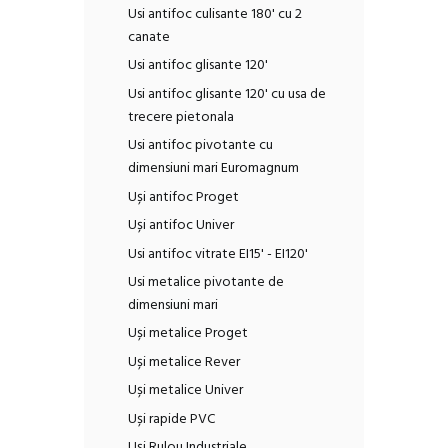
Usi antifoc culisante 180' cu 2
canate
Usi antifoc glisante 120'
Usi antifoc glisante 120' cu usa de
trecere pietonala
Usi antifoc pivotante cu
dimensiuni mari Euromagnum
Uși antifoc Proget
Uși antifoc Univer
Usi antifoc vitrate EI15' - EI120'
Usi metalice pivotante de
dimensiuni mari
Uși metalice Proget
Uși metalice Rever
Uși metalice Univer
Uși rapide PVC
Uși Rulou Industriale